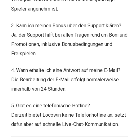
Spieler angenehm ist.
3. Kann ich meinen Bonus über den Support klären?
Ja, der Support hilft bei allen Fragen rund um Boni und
Promotionen, inklusive Bonusbedingungen und
Freispielen.
4. Wann erhalte ich eine Antwort auf meine E-Mail?
Die Bearbeitung der E-Mail erfolgt normalerweise
innerhalb von 24 Stunden.
5. Gibt es eine telefonische Hotline?
Derzeit bietet Locowin keine Telefonhotline an, setzt
dafür aber auf schnelle Live-Chat-Kommunikation.