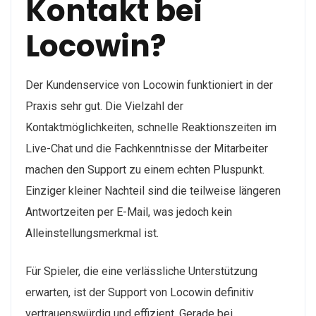
Kontakt bei
Locowin?
Der Kundenservice von Locowin funktioniert in der
Praxis sehr gut. Die Vielzahl der
Kontaktmöglichkeiten, schnelle Reaktionszeiten im
Live-Chat und die Fachkenntnisse der Mitarbeiter
machen den Support zu einem echten Pluspunkt.
Einziger kleiner Nachteil sind die teilweise längeren
Antwortzeiten per E-Mail, was jedoch kein
Alleinstellungsmerkmal ist.
Für Spieler, die eine verlässliche Unterstützung
erwarten, ist der Support von Locowin definitiv
vertrauenswürdig und effizient. Gerade bei