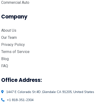
Commercial Auto
Company
About Us
Our Team
Privacy Policy
Terms of Service
Blog
FAQ
Office Address:
1447 E Colorado St #D ,Glendale CA 91205, United States
+1 818-351-2304