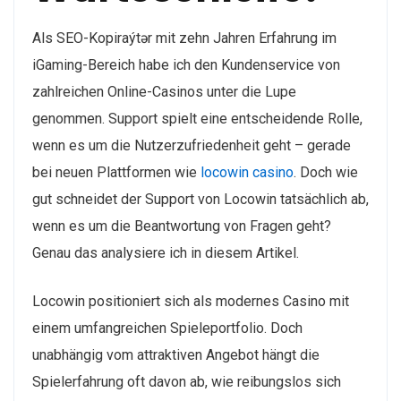
Als SEO-Kopiraýtər mit zehn Jahren Erfahrung im
iGaming-Bereich habe ich den Kundenservice von
zahlreichen Online-Casinos unter die Lupe
genommen. Support spielt eine entscheidende Rolle,
wenn es um die Nutzerzufriedenheit geht – gerade
bei neuen Plattformen wie
locowin casino
. Doch wie
gut schneidet der Support von Locowin tatsächlich ab,
wenn es um die Beantwortung von Fragen geht?
Genau das analysiere ich in diesem Artikel.
Locowin positioniert sich als modernes Casino mit
einem umfangreichen Spieleportfolio. Doch
unabhängig vom attraktiven Angebot hängt die
Spielerfahrung oft davon ab, wie reibungslos sich