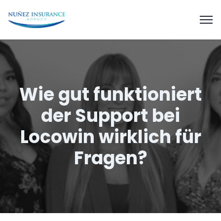
Wie gut funktioniert
der Support bei
Locowin wirklich für
Fragen?