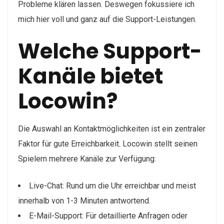
Probleme klären lassen. Deswegen fokussiere ich
mich hier voll und ganz auf die Support-Leistungen.
Welche Support-
Kanäle bietet
Locowin?
Die Auswahl an Kontaktmöglichkeiten ist ein zentraler
Faktor für gute Erreichbarkeit. Locowin stellt seinen
Spielern mehrere Kanäle zur Verfügung:
Live-Chat: Rund um die Uhr erreichbar und meist
innerhalb von 1-3 Minuten antwortend.
E-Mail-Support: Für detaillierte Anfragen oder