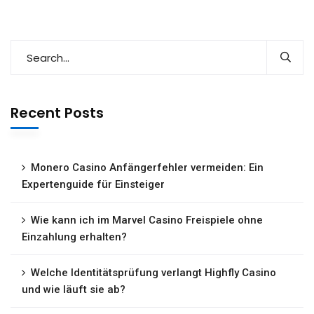
Recent Posts
Monero Casino Anfängerfehler vermeiden: Ein
Expertenguide für Einsteiger
Wie kann ich im Marvel Casino Freispiele ohne
Einzahlung erhalten?
Welche Identitätsprüfung verlangt Highfly Casino
und wie läuft sie ab?