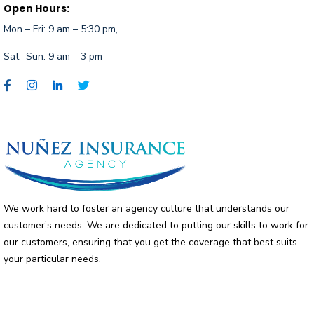
Open Hours:
Mon – Fri:
9 am – 5:30 pm,
Sat- Sun: 9 am – 3 pm
We work hard to foster an agency culture that understands our
customer’s needs. We are dedicated to putting our skills to work for
our customers, ensuring that you get the coverage that best suits
your particular needs.