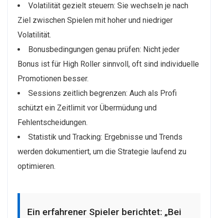
Volatilität gezielt steuern: Sie wechseln je nach
Ziel zwischen Spielen mit hoher und niedriger
Volatilität.
Bonusbedingungen genau prüfen: Nicht jeder
Bonus ist für High Roller sinnvoll, oft sind individuelle
Promotionen besser.
Sessions zeitlich begrenzen: Auch als Profi
schützt ein Zeitlimit vor Übermüdung und
Fehlentscheidungen.
Statistik und Tracking: Ergebnisse und Trends
werden dokumentiert, um die Strategie laufend zu
optimieren.
Ein erfahrener Spieler berichtet: „Bei