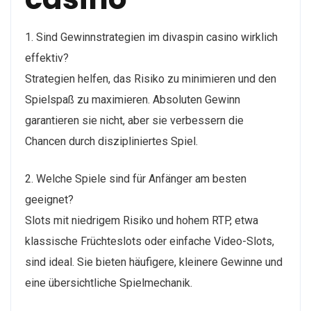
1. Sind Gewinnstrategien im divaspin casino wirklich
effektiv?
Strategien helfen, das Risiko zu minimieren und den
Spielspaß zu maximieren. Absoluten Gewinn
garantieren sie nicht, aber sie verbessern die
Chancen durch diszipliniertes Spiel.
2. Welche Spiele sind für Anfänger am besten
geeignet?
Slots mit niedrigem Risiko und hohem RTP, etwa
klassische Früchteslots oder einfache Video-Slots,
sind ideal. Sie bieten häufigere, kleinere Gewinne und
eine übersichtliche Spielmechanik.