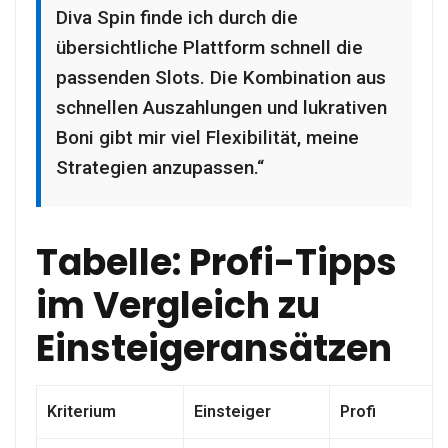
Diva Spin finde ich durch die
übersichtliche Plattform schnell die
passenden Slots. Die Kombination aus
schnellen Auszahlungen und lukrativen
Boni gibt mir viel Flexibilität, meine
Strategien anzupassen.“
Tabelle: Profi-Tipps
im Vergleich zu
Einsteigeransätzen
Kriterium
Einsteiger
Profi