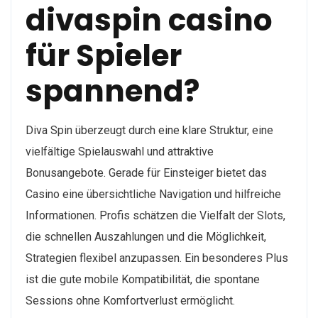
divaspin casino
für Spieler
spannend?
Diva Spin überzeugt durch eine klare Struktur, eine
vielfältige Spielauswahl und attraktive
Bonusangebote. Gerade für Einsteiger bietet das
Casino eine übersichtliche Navigation und hilfreiche
Informationen. Profis schätzen die Vielfalt der Slots,
die schnellen Auszahlungen und die Möglichkeit,
Strategien flexibel anzupassen. Ein besonderes Plus
ist die gute mobile Kompatibilität, die spontane
Sessions ohne Komfortverlust ermöglicht.