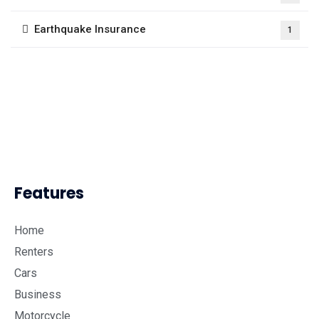
Earthquake Insurance
1
Features
Home
Renters
Cars
Business
Motorcycle