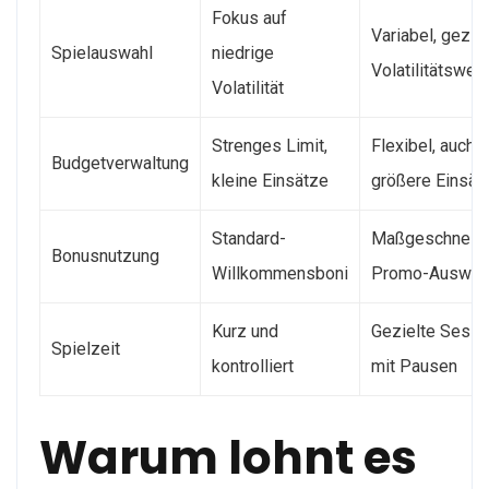
Fokus auf
Variabel, gezie
Spielauswahl
niedrige
Volatilitätswec
Volatilität
Strenges Limit,
Flexibel, auch
Budgetverwaltung
kleine Einsätze
größere Einsät
Standard-
Maßgeschneide
Bonusnutzung
Willkommensboni
Promo-Auswah
Kurz und
Gezielte Sessi
Spielzeit
kontrolliert
mit Pausen
Warum lohnt es