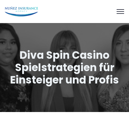
Diva Spin Casino
Spielstrategien für
Einsteiger und Profis