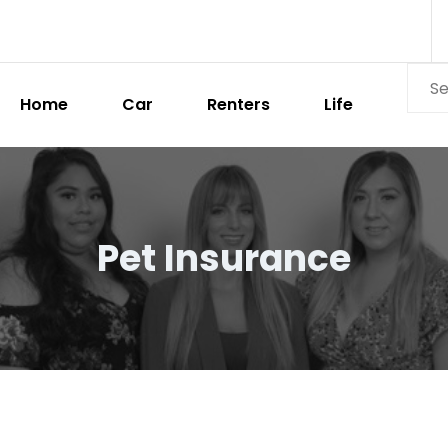
Se
Home
Car
Renters
Life
Pet Insurance