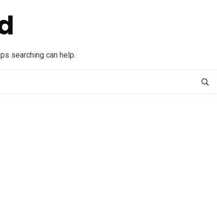
d
aps searching can help.